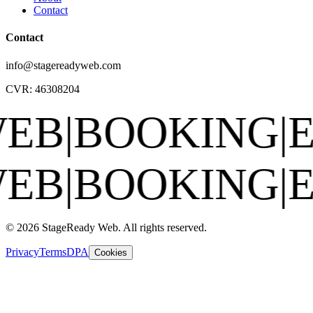
Contact
Contact
info@stagereadyweb.com
CVR:
46308204
OOKING
|
EPK
|
SE
OOKING
|
EPK
|
SE
© 2026 StageReady Web. All rights reserved.
Privacy
Terms
DPA
Cookies