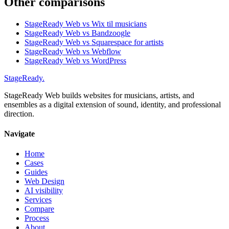
Other
comparisons
StageReady Web vs Wix til musicians
StageReady Web vs Bandzoogle
StageReady Web vs Squarespace for artists
StageReady Web vs Webflow
StageReady Web vs WordPress
StageReady
.
StageReady Web builds websites for musicians, artists, and
ensembles as a digital extension of sound, identity, and professional
direction.
Navigate
Home
Cases
Guides
Web Design
AI visibility
Services
Compare
Process
About