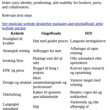
better carry identity, positioning, and usability for bookers, press,
and collaborators.
Relevant next steps
See musician website design
See packages and pricing
Read: artist
website pricing
Kriterie
StageReady
DIY
Hastighed til
Høj med guidet proces
Langsom læringskurve
kvalitet
Afhænger af egen
Strategisk retning
Indbygget fra start
erfaring
Planlagt som del af
Ofte sekundært eller
booking flow
sitet
uprioriteret
Bygget til brug i
Kræver egen research
EPK og press
praksis
og opsætning
Mere
Varierer meget med
Design og struktur
sammenhængende og
erfaring
professionel
Købes fri gennem
Betales i egen tid og
Tidsforbrug
specialistarbejde
usikkerhed
Varierende og ofte
Langsigtet
Høj
afhængig af
robusthed