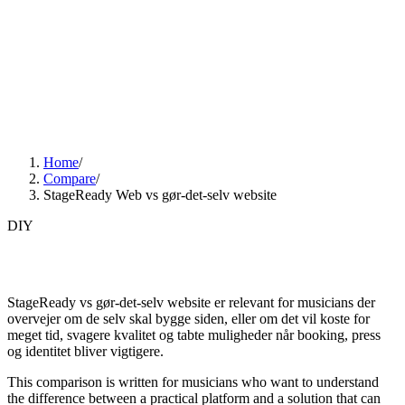
01
Services
02
Web Design
03
Guides
04
AI visibility
Web
Want us to look at your site?
DA
Menu
Home
/
Compare
/
StageReady Web vs gør-det-selv website
DIY
StageReady vs gør-det-selv website er relevant for musicians der
overvejer om de selv skal bygge siden, eller om det vil koste for
meget tid, svagere kvalitet og tabte muligheder når booking, press
og identitet bliver vigtigere.
This comparison is written for musicians who want to understand
the difference between a practical platform and a solution that can