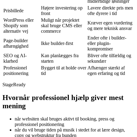
midlertidige løsninger
Højere investering op
Lavere direkte pris men
Prisbillede
front
ofte dyrere i tid
WordPress eller
Muligt når projektet
Kræver egen vurdering
Shopify som
skal bruge CMS eller
og mere teknisk ansvar
alternativ vej
commerce
Ender ofte i builder-
Page-builder
Ikke builder-first
eller plugin-
afhængighed
kompromiser
SEO og AI-
Kan planlægges fra
Bliver ofte tilfældig og
klarhed
starten
sekundær
Professionel
Bygget til at holde over
Afhænger stærkt af
positionering
tid
egen erfaring og tid
StageReady
Hvornår
professionel hjælp giver mest
mening
når websiten skal bruges aktivt til booking, press og
professionel positionering
når du vil bruge tiden på musik i stedet for at lære design,
copy og webstruktur fra bunden