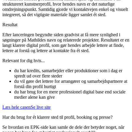
struktureret kunstnerprofil, hvor hendes navn er det naturlige
omdrejningspunkt. Samtidig gjorde vi kontaktvejen enkel og visuelt
integreret, så det vigtigste materiale ligger samlet ét sted.
Resultat
Efter lanceringen begyndte siden gradvist at få mere synlighed i
søgninger på Mathildes navn og relaterede projekter. Resultatet er en
langt klarere digital profil, som gør hendes arbejde lettere at finde,
lettere at forstå og lettere at kontakte fra ét sted.
Relevant for dig hvis...
du har kredits, samarbejder eller produktioner som i dag er
spredt ud over flere steder
du vil gøre det lettere for arrangører og samarbejdspartnere at
forstå din profil hurtigt
du har brug for en mere professionel digital base end sociale
medier alene kan give
Læs hele casen
Se live site
Har du brug for ét klarere sted til profil, booking og presse?
Se hvordan en EPK-side kan samle de dele der betyder noget, når