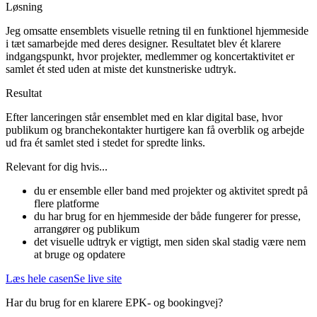
Løsning
Jeg omsatte ensemblets visuelle retning til en funktionel hjemmeside
i tæt samarbejde med deres designer. Resultatet blev ét klarere
indgangspunkt, hvor projekter, medlemmer og koncertaktivitet er
samlet ét sted uden at miste det kunstneriske udtryk.
Resultat
Efter lanceringen står ensemblet med en klar digital base, hvor
publikum og branchekontakter hurtigere kan få overblik og arbejde
ud fra ét samlet sted i stedet for spredte links.
Relevant for dig hvis...
du er ensemble eller band med projekter og aktivitet spredt på
flere platforme
du har brug for en hjemmeside der både fungerer for presse,
arrangører og publikum
det visuelle udtryk er vigtigt, men siden skal stadig være nem
at bruge og opdatere
Læs hele casen
Se live site
Har du brug for en klarere EPK- og bookingvej?