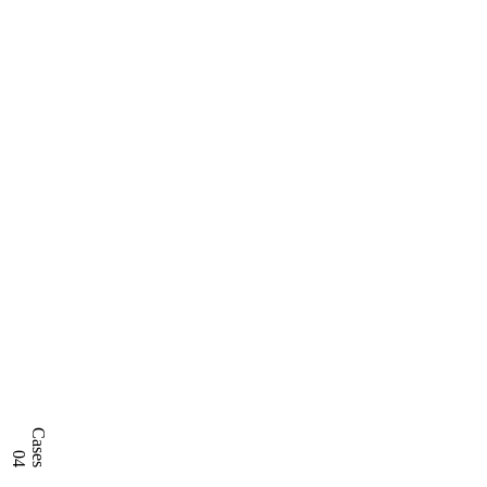
01
Services
02
Webdesign
03
Guides
04
AI synlighed
Web
Skal vi kigge på din side?
EN
Menu
Cases
04