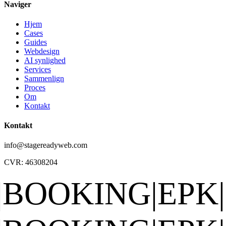
Naviger
Hjem
Cases
Guides
Webdesign
AI synlighed
Services
Sammenlign
Proces
Om
Kontakt
Kontakt
info@stagereadyweb.com
CVR:
46308204
ING
|
EPK
|
SEO F